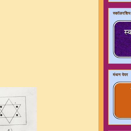
स्कॉलरशिप
मंथन पेपर