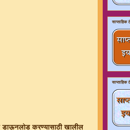
साप्ताहिक ट
साप्ताहिक ट
कलेट डाऊनलोड करण्यासाठी खालील