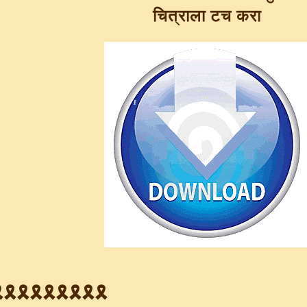
चित्राला टच करा
️🎗️🎗️🎗️🎗️🎗️🎗️🎗️🎗️