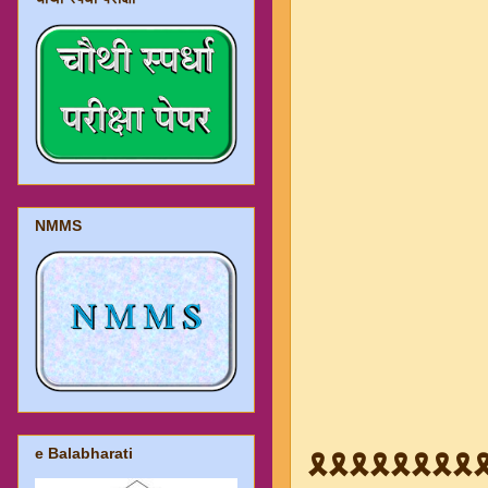
NMMS
e Balabharati
🎗️🎗️🎗️🎗️🎗️🎗️🎗️🎗️🎗