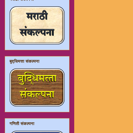
बुद्धिमत्ता संकल्पना
गणिती संकल्पना