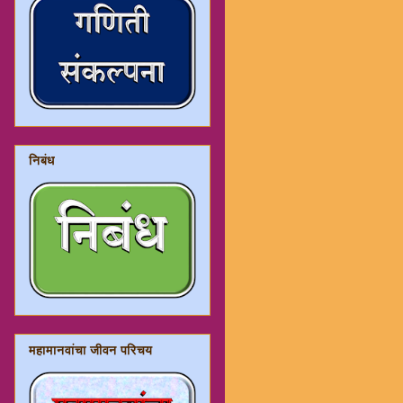
निबंध
महामानवांचा जीवन परिचय