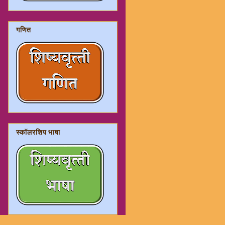
गणित
स्कॉलरशिप भाषा