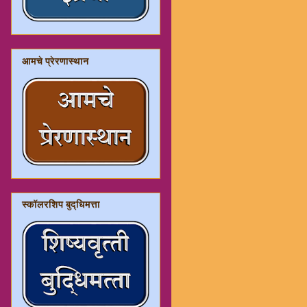
आमचे प्रेरणास्थान
स्कॉलरशिप बुद्धिमत्ता