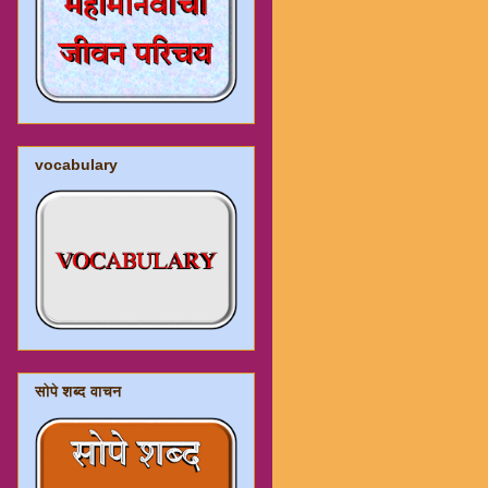
vocabulary
सोपे शब्द वाचन