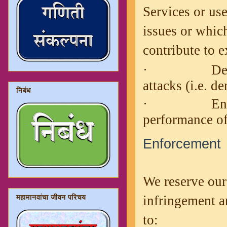
Services or us
issues or which
contribute to e
·
De
attacks (i.e. de
निबंध
·
En
performance of
Enforcement
We reserve our 
infringement a
महामानवांचा जीवन परिचय
to: