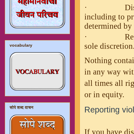
·
Di
including to pr
determined by u
·
Re
sole discretion
vocabulary
Nothing contain
in any way with
all times all r
or in equity.
Reporting vio
सोपे शब्द वाचन
If you have dis