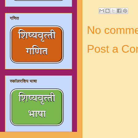
गणित
No comme
Post a C
स्कॉलरशिप भाषा