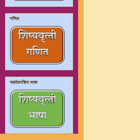
गणित
स्कॉलरशिप भाषा