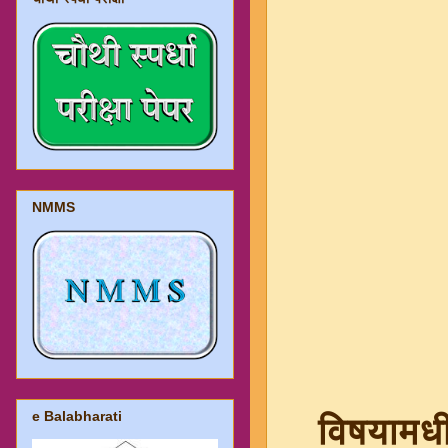
NMMS
इयत्ता
e Balabharati
विषयामधी