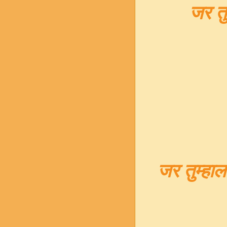
जर तु
जर तुम्हाल