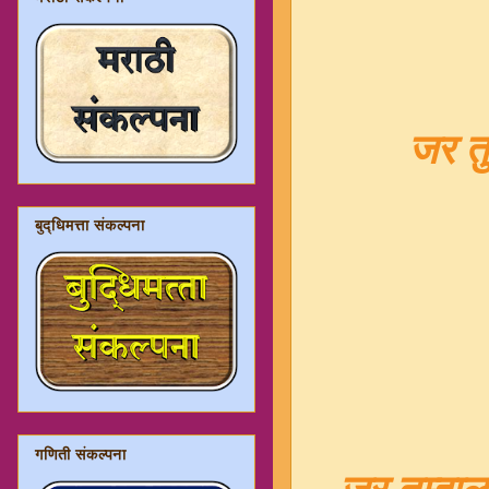
जर तु
बुद्धिमत्ता संकल्पना
गणिती संकल्पना