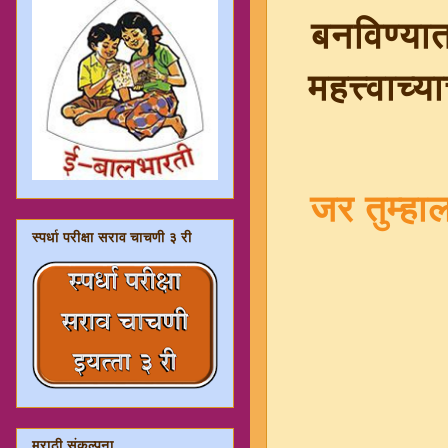
बनविण्यात 
महत्त्वाच
जर तुम्ह
स्पर्धा परीक्षा सराव चाचणी ३ री
मराठी संकल्पना