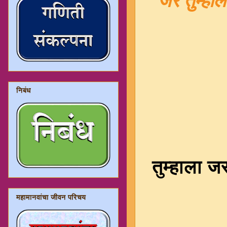
जर तुम्हाल
निबंध
तुम्हाला 
महामानवांचा जीवन परिचय