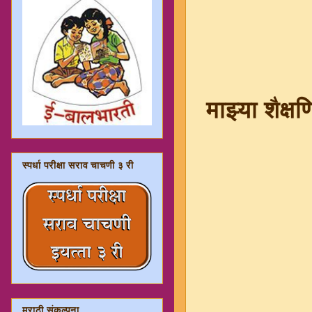
माझ्या शैक्
स्पर्धा परीक्षा सराव चाचणी ३ री
मराठी संकल्पना