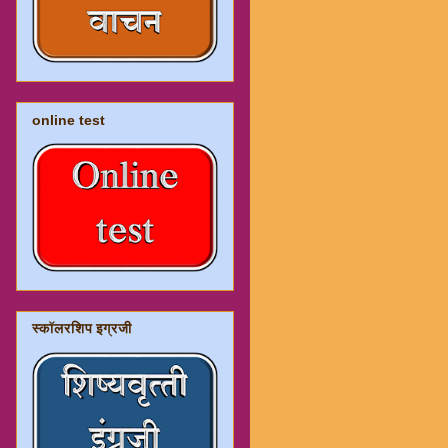
online test
स्कॉलरशिप इग्रजी