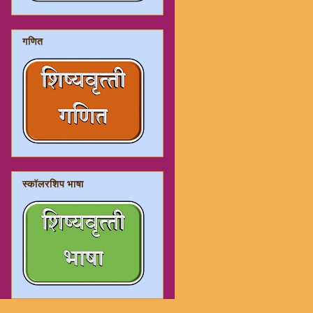
गणित
स्कॉलरशिप भाषा