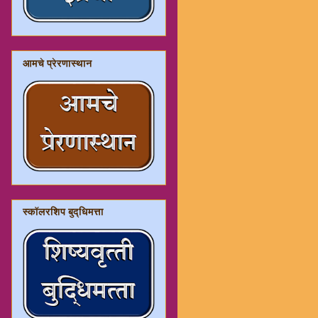
आमचे प्रेरणास्थान
स्कॉलरशिप बुद्धिमत्ता