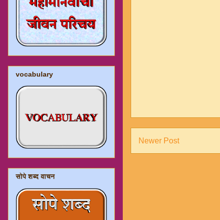
vocabulary
Newer Post
सोपे शब्द वाचन