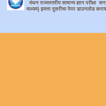
मंथन राज्यस्तरीय सामान्य ज्ञान परीक्षा स
माध्यम} इयत्ता दुसरीचा पेपर डाउनलोड क