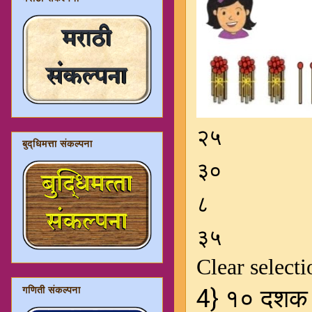
बुद्धिमत्ता संकल्पना
गणिती संकल्पना