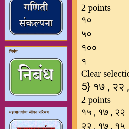
निबंध
महामानवांचा जीवन परिचय