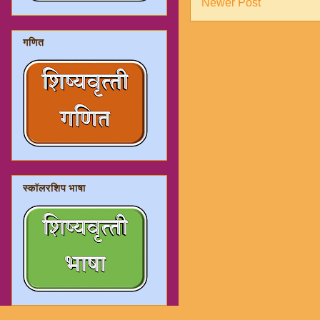
Newer Post
गणित
स्कॉलरशिप भाषा