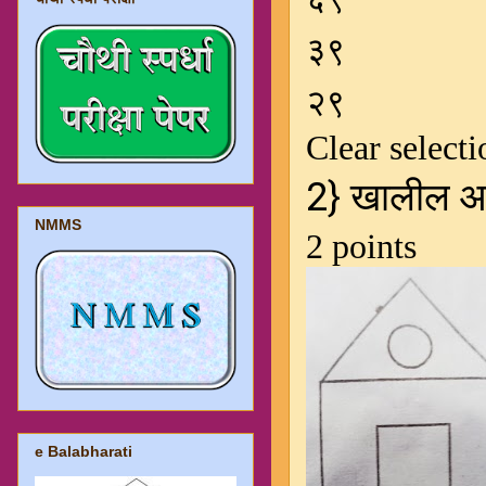
NMMS
e Balabharati