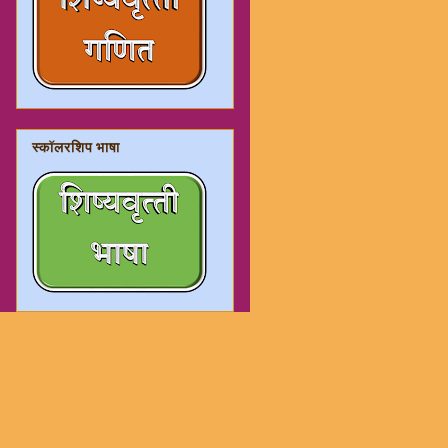
स्कॉलरशिप भाषा