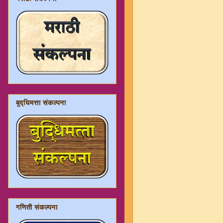
बुद्धिमत्ता संकल्पना
गणिती संकल्पना