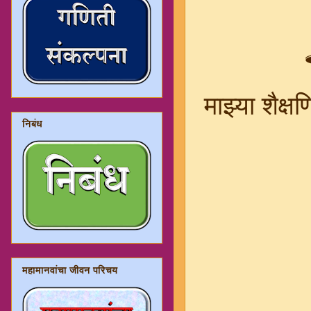
माझ्या शैक्
निबंध
महामानवांचा जीवन परिचय