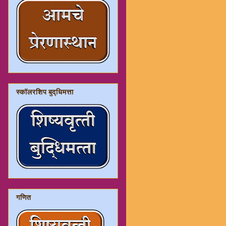
स्कॉलरशिप बुद्धिमत्ता
गणित