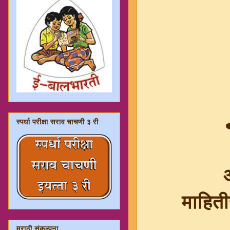
स्पर्धा परीक्षा सराव चाचणी ३ री
अ
माहित
मराठी संकल्पना