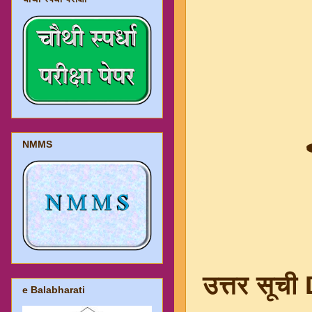
NMMS
उत्तर सूच
e Balabharati