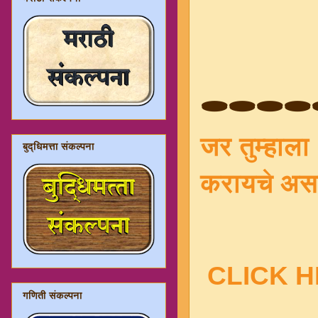
🕳️🕳️🕳️🕳️
जर तुम्हाल
बुद्धिमत्ता संकल्पना
करायचे अस
CLICK 
गणिती संकल्पना