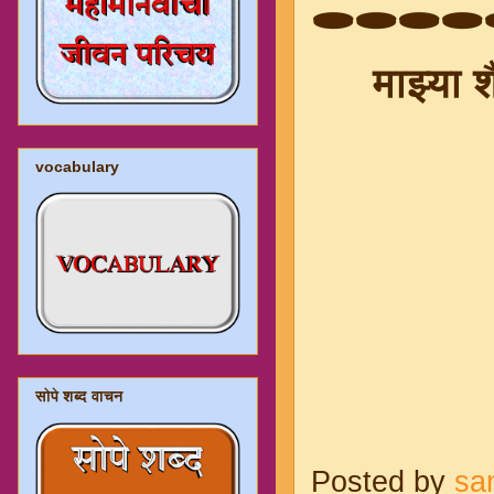
🕳️🕳️🕳️🕳️
माझ्या 
vocabulary
सोपे शब्द वाचन
Posted by
sa