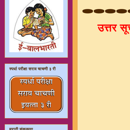
🕳️🕳️🕳️🕳️
उत्तर स
स्पर्धा परीक्षा सराव चाचणी ३ री
मराठी संकल्पना