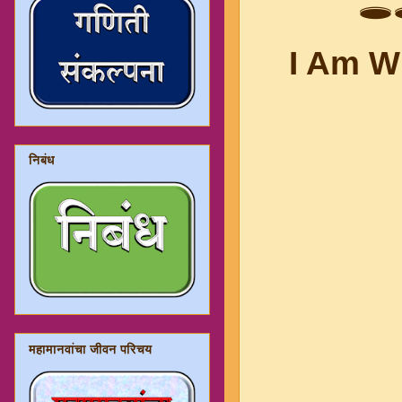
🕳️
I Am Win
निबंध
महामानवांचा जीवन परिचय