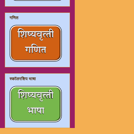
गणित
स्कॉलरशिप भाषा